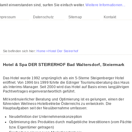
mit einverstanden sind, surfen Sie einfach weiter.
Weitere Informationen...
mpressum
Datenschutz
Sitemap
Kontakt
Sie befinden sich hier:
Home
Hotel Der Steirerhof
Hotel & Spa DER STEIRERHOF Bad Waltersdorf, Steiermark
Das Hotel wurde 1992 ursprünglich als ein 5-Sterne Steigenberger Hotel
eröffnet. Von 1996 bis 1999 führte die Edinger Tourismusberatung das Haus
als Interims-Manager. Seit 2000 wird das Hotel auf Basis eines langjährigen
Pachtvertrages eigenverantwortlich geführt.
Mit kontinuierlicher Beratung und Optimierung ist es gelungen, einen der
führenden Wellness-Hotelbetriebe Österreichs zu entwickeln. Die
Hauptaufgaben seit der Neuübernahme umfassen:
Neudefinition der Unternehmenskonzeption
Optimierung des Produktes durch maßgebliche Investitionen (vom Pächte
bzw. Eigentümer getragen)